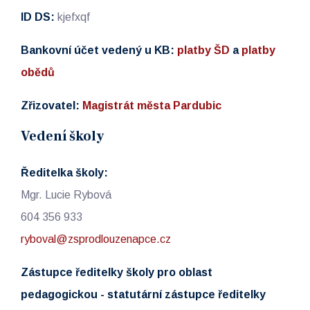
ID DS:
kjefxqf
Bankovní účet vedený u KB:
platby ŠD
a
platby
obědů
Zřizovatel:
Magistrát města Pardubic
Vedení školy
Ředitelka školy:
Mgr. Lucie Rybová
604 356 933
ryboval@zsprodlouzenapce.cz
Zástupce ředitelky školy pro oblast
pedagogickou - statutární zástupce ředitelky