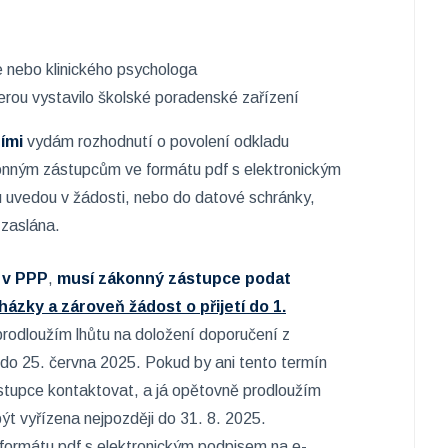
e nebo klinického psychologa
kterou vystavilo školské poradenské zařízení
ími
vydám rozhodnutí o povolení odkladu
konným zástupcům ve formátu pdf s elektronickým
 uvedou v žádosti, nebo do datové schránky,
zaslána.
 v PPP
,
musí zákonný zástupce podat
ázky a zároveň žádost o přijetí do 1.
prodloužím lhůtu na doložení doporučení z
o 25. června 2025. Pokud by ani tento termín
stupce kontaktovat, a já opětovně prodloužím
ýt vyřízena nejpozději do 31. 8. 2025.
 formátu pdf s elektronickým podpisem na e-