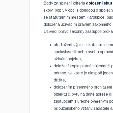
Body za splnění kritéria
doložení skut
školy, popř. v obci s dohodou o spol
se statutárním městem Pardubice, bud
doložena užívacím právem zákonného z
Užívací právo zákonný zástupce prokáž
předložení výpisu z katastru nemov
spoluvlastník nebo osoba oprávn
užívání objektu,
doložení kopie platné nájemní či
adrese, ve které je alespoň jed
dítěte,
doložením písemného prohlášení 
objektu či bytu na dané adrese 
zástupcem s úředně ověřeným po
příbuzenského vztahu žadatele a 