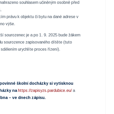
t nahrazeno souhlasem učiněným osobně před
,
cím právu k objektu či bytu na dané adrese v
eno výše.
rší sourozenec je
a po 1. 9. 2025 bude žákem
ídu sourozence zapisovaného dítěte (tuto
m sdělením urychlíte proces řízení).
 povinné školní docházky si vytisknou
cházky na
https://zapisyzs.pardubice.eu/
a
dubna – ve dnech zápisu.