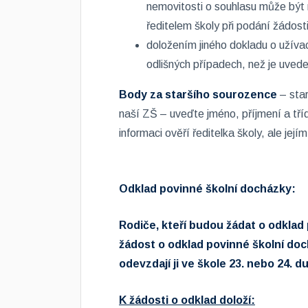
nemovitosti o souhlasu může bý
ředitelem školy při podání žádosti
doložením jiného dokladu o užíva
odlišných případech, než je uved
Body za staršího sourozence
– sta
naší ZŠ – uveďte jméno, příjmení a tř
informaci ověří ředitelka školy, ale její
Odklad povinné školní docházky:
Rodiče, kteří budou žádat o odklad
žádost o odklad povinné školní do
odevzdají ji ve škole 23. nebo 24. 
K žádosti o odklad doloží: