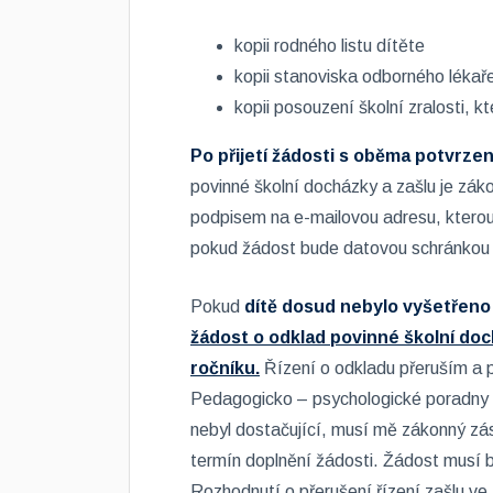
kopii rodného listu dítěte
kopii stanoviska odborného lékař
kopii posouzení školní zralosti, 
Po přijetí žádosti s oběma potvrzen
povinné školní docházky a zašlu je zá
podpisem na e-mailovou adresu, kterou
pokud žádost bude datovou schránkou 
Pokud
dítě dosud nebylo vyšetřeno
žádost o odklad povinné školní doch
ročníku.
Řízení o odkladu přeruším a 
Pedagogicko – psychologické poradny d
nebyl dostačující, musí mě zákonný zá
termín doplnění žádosti. Žádost musí b
Rozhodnutí o přerušení řízení zašlu ve