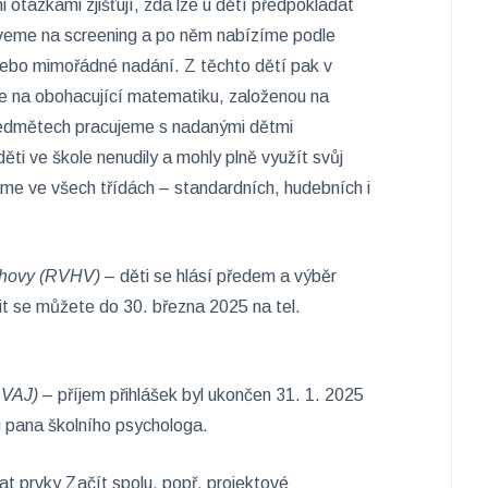
i otázkami zjišťují, zda lze u dětí předpokládat
veme na screening a po něm nabízíme podle
 nebo mimořádné nadání. Z těchto dětí pak v
je na obohacující matematiku, založenou na
h předmětech pracujeme s nadanými dětmi
ti ve škole nenudily a mohly plně využít svůj
me ve všech třídách – standardních, hudebních i
ýchovy (RVHV)
– děti se hlásí předem a výběr
it se můžete do 30. března 2025 na tel.
RVAJ)
– příjem přihlášek byl ukončen 31. 1. 2025
u pana školního psychologa.
t prvky Začít spolu, popř. projektové