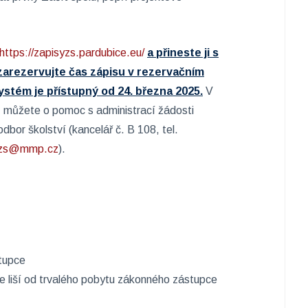
https://zapisyzs.pardubice.eu/
a přineste ji s
zarezervujte čas zápisu v rezervačním
stém je přístupný od 24. března 2025.
V
, můžete o pomoc s administrací žádosti
bor školství (kancelář č. B 108, tel.
yzs@mmp.cz
).
tupce
e liší od trvalého pobytu zákonného zástupce