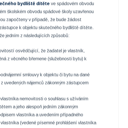
ečného bydliště dítěte
ve spádovém obvodu
ečném školském obvodu spádové školy uzavřenou
ou započteny v případě, že bude žádost
ástupce k objektu skutečného bydliště dítěte.
e jedním z následujících způsobů:
itostí osvědčující, že žadatel je vlastník,
ěná z věcného břemene (služebnosti bytu) k
 podnájemní smlouvy k objektu či bytu na dané
en z uvedených nájemců zákonným zástupcem
vlastníka nemovitosti o souhlasu s užíváním
dítětem a jeho alespoň jedním zákonným
dpisem vlastníka a uvedením případného
vlastníka (vedené písemné prohlášení vlastníka