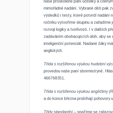
naše proškolené paní učitelky a cíleným
mimořádné nadání. Vybrané děti pak z
výsledků i testy, které potvrdí nadání
ročníku vytvoříme skupinu a zařadíme 
rozvoji logiky a tvořivosti. I v dalšíc
zadáváním obohacujících úloh, aby se dě
inteligenční potenciál. Nadané žáky má
anglických.
Třída s rozšířenou výukou hudební v
provedou naše paní sbormistryně. Hlás
466768351.
Třída s rozšířenou výukou angličtiny (
a do konce března probíhají pohovory 
Třídy standardní
– snažíme se zařazova