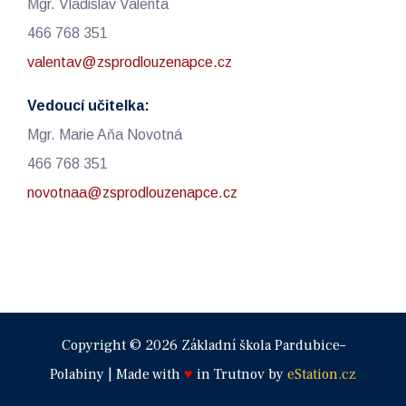
Mgr. Vladislav Valenta
466 768 351
valentav@zsprodlouzenapce.cz
Vedoucí učitelka:
Mgr. Marie Aňa Novotná
466 768 351
novotnaa@zsprodlouzenapce.cz
Copyright © 2026 Základní škola Pardubice–
Polabiny | Made with
♥
in Trutnov by
eStation.cz