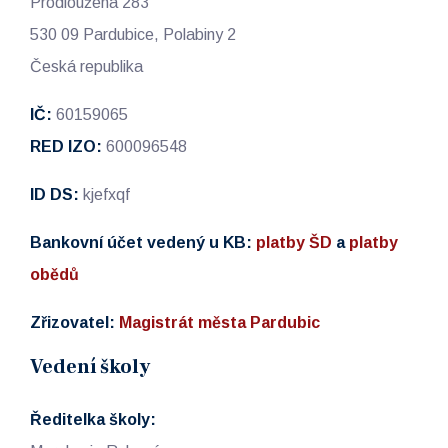
Prodloužená 283
530 09 Pardubice, Polabiny 2
Česká republika
IČ:
60159065
RED IZO:
600096548
ID DS:
kjefxqf
Bankovní účet vedený u KB:
platby ŠD
a
platby
obědů
Zřizovatel:
Magistrát města Pardubic
Vedení školy
Ředitelka školy: