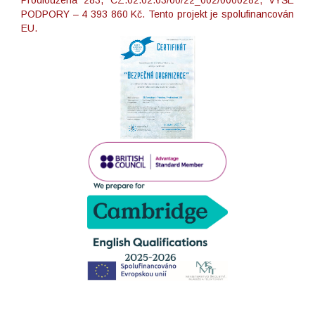
Prodloužená 283, CZ.02.02.03/00/22_002/0000282, VÝŠE
PODPORY – 4 393 860 Kč. Tento projekt je spolufinancován
EU.