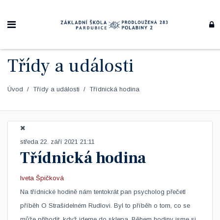
Třídy a události
Úvod
Třídy a události
Třídnická hodina
středa 22. září 2021 21:11
Třídnická hodina
Iveta Špičková
​Na třídnické hodině nám tentokrát pan psycholog přečetl
příběh O Strašidelném Rudlovi. Byl to příběh o tom, co se
může přihodit, když jdeme do sklepa. Během hodiny jsme si