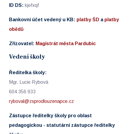
ID DS:
kjefxqf
Bankovní účet vedený u KB:
platby ŠD
a
platby
obědů
Zřizovatel:
Magistrát města Pardubic
Vedení školy
Ředitelka školy:
Mgr. Lucie Rybová
604 356 933
ryboval@zsprodlouzenapce.cz
Zástupce ředitelky školy pro oblast
pedagogickou - statutární zástupce ředitelky