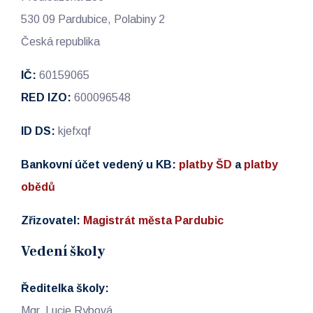
530 09 Pardubice, Polabiny 2
Česká republika
IČ:
60159065
RED IZO:
600096548
ID DS:
kjefxqf
Bankovní účet vedený u KB:
platby ŠD
a
platby
obědů
Zřizovatel:
Magistrát města Pardubic
Vedení školy
Ředitelka školy:
Mgr. Lucie Rybová