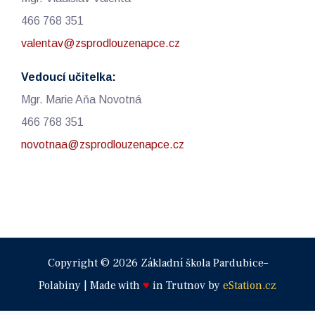
466 768 351
valentav@zsprodlouzenapce.cz
Vedoucí učitelka:
Mgr. Marie Aňa Novotná
466 768 351
novotnaa@zsprodlouzenapce.cz
Copyright © 2026 Základní škola Pardubice–
Polabiny | Made with
♥
in Trutnov by
eStation.cz