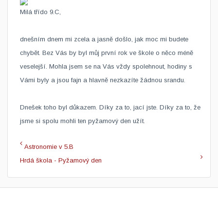
Milá třído 9.C,
dnešním dnem mi zcela a jasně došlo, jak moc mi budete
chybět. Bez Vás by byl můj první rok ve škole o něco méně
veselejší. Mohla jsem se na Vás vždy spolehnout, hodiny s
Vámi byly a jsou fajn a hlavně nezkazíte žádnou srandu.
Dnešek toho byl důkazem. Díky za to, jací jste. Díky za to, že
jsme si spolu mohli ten pyžamový den užít.
Astronomie v 5.B
Hrdá škola - Pyžamový den