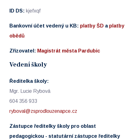
ID DS:
kjefxqf
Bankovní účet vedený u KB:
platby ŠD
a
platby
obědů
Zřizovatel:
Magistrát města Pardubic
Vedení školy
Ředitelka školy:
Mgr. Lucie Rybová
604 356 933
ryboval@zsprodlouzenapce.cz
Zástupce ředitelky školy pro oblast
pedagogickou - statutární zástupce ředitelky