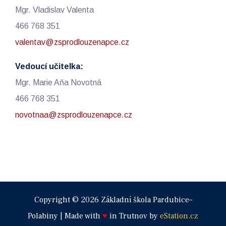
Mgr. Vladislav Valenta
466 768 351
valentav@zsprodlouzenapce.cz
Vedoucí učitelka:
Mgr. Marie Aňa Novotná
466 768 351
novotnaa@zsprodlouzenapce.cz
Copyright © 2026 Základní škola Pardubice–
Polabiny | Made with
♥
in Trutnov by
eStation.cz