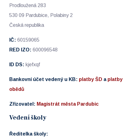
Prodloužená 283
530 09 Pardubice, Polabiny 2
Česká republika
IČ:
60159065
RED IZO:
600096548
ID DS:
kjefxqf
Bankovní účet vedený u KB:
platby ŠD
a
platby
obědů
Zřizovatel:
Magistrát města Pardubic
Vedení školy
Ředitelka školy: