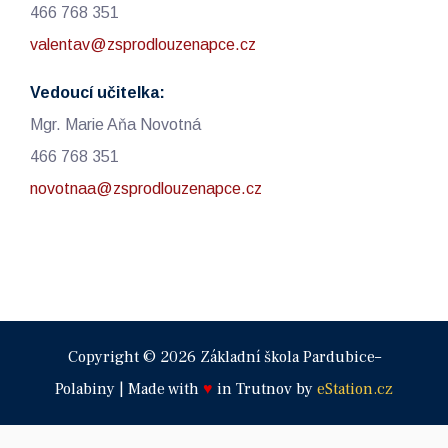
466 768 351
valentav@zsprodlouzenapce.cz
Vedoucí učitelka:
Mgr. Marie Aňa Novotná
466 768 351
novotnaa@zsprodlouzenapce.cz
Copyright © 2026 Základní škola Pardubice–
Polabiny | Made with
♥
in Trutnov by
eStation.cz