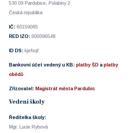
530 09 Pardubice, Polabiny 2
Česká republika
IČ:
60159065
RED IZO:
600096548
ID DS:
kjefxqf
Bankovní účet vedený u KB:
platby ŠD
a
platby
obědů
Zřizovatel:
Magistrát města Pardubic
Vedení školy
Ředitelka školy:
Mgr. Lucie Rybová