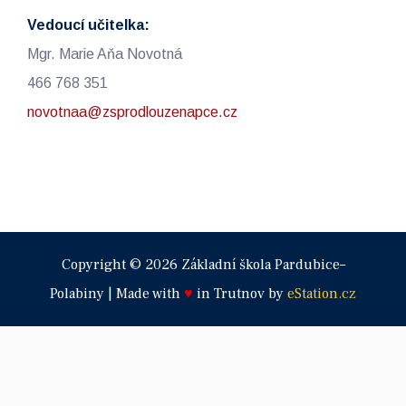
Vedoucí učitelka:
Mgr. Marie Aňa Novotná
466 768 351
novotnaa@zsprodlouzenapce.cz
Copyright © 2026 Základní škola Pardubice–
Polabiny | Made with
♥
in Trutnov by
eStation.cz