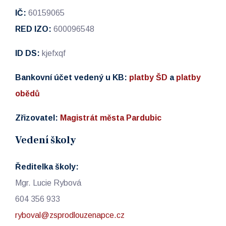
IČ:
60159065
RED IZO:
600096548
ID DS:
kjefxqf
Bankovní účet vedený u KB:
platby ŠD
a
platby
obědů
Zřizovatel:
Magistrát města Pardubic
Vedení školy
Ředitelka školy:
Mgr. Lucie Rybová
604 356 933
ryboval@zsprodlouzenapce.cz