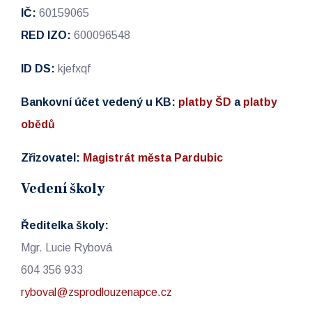
IČ:
60159065
RED IZO:
600096548
ID DS:
kjefxqf
Bankovní účet vedený u KB:
platby ŠD
a
platby
obědů
Zřizovatel:
Magistrát města Pardubic
Vedení školy
Ředitelka školy:
Mgr. Lucie Rybová
604 356 933
ryboval@zsprodlouzenapce.cz