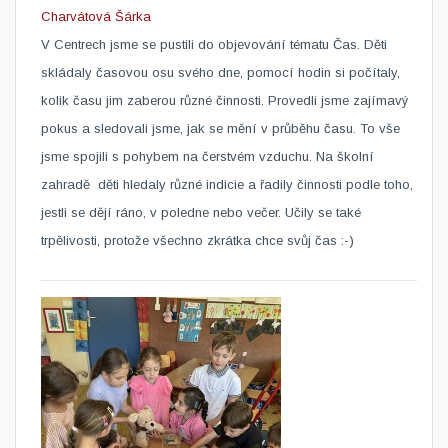
Charvátová Šárka
​V Centrech jsme se pustili do objevování tématu Čas. Děti
skládaly časovou osu svého dne, pomocí hodin si počítaly,
kolik času jim zaberou různé činnosti. Provedli jsme zajímavý
pokus a sledovali jsme, jak se mění v průběhu času. To vše
jsme spojili s pohybem na čerstvém vzduchu. Na školní
zahradě děti hledaly různé indicie a řadily činnosti podle toho,
jestli se dějí ráno, v poledne nebo večer. Učily se také
trpělivosti, protože všechno zkrátka chce svůj čas :-)