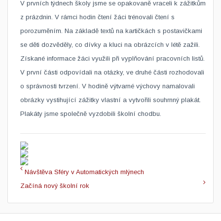
​V prvních týdnech školy jsme se opakovaně vraceli k zážitkům
z prázdnin. V rámci hodin čtení žáci trénovali čtení s
porozuměním. Na základě textů na kartičkách s postavičkami
se děti dozvěděly, co dívky a kluci na obrázcích v létě zažili.
Získané informace žáci využili při vyplňování pracovních listů.
V první části odpovídali na otázky, ve druhé části rozhodovali
o správnosti tvrzení. V hodině výtvarné výchovy namalovali
obrázky vystihující zážitky vlastní a vytvořili souhrnný plakát.
Plakáty jsme společně vyzdobili školní chodbu.
Návštěva Sféry v Automatických mlýnech
Začíná nový školní rok