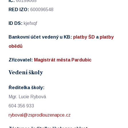
IČ:
60159065
RED IZO:
600096548
ID DS:
kjefxqf
Bankovní účet vedený u KB:
platby ŠD
a
platby
obědů
Zřizovatel:
Magistrát města Pardubic
Vedení školy
Ředitelka školy:
Mgr. Lucie Rybová
604 356 933
ryboval@zsprodlouzenapce.cz