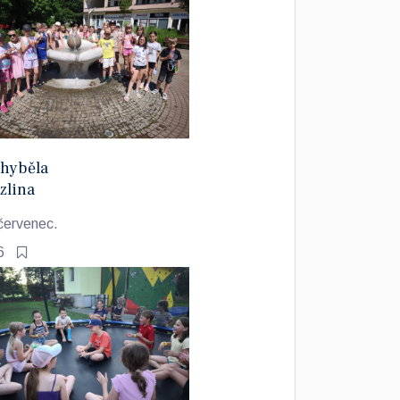
hyběla
zlina
červenec.
6