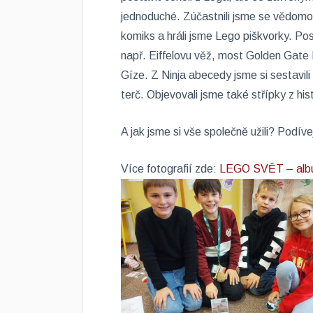
jednoduché. Zúčastnili jsme se vědomost
komiks a hráli jsme Lego piškvorky. P
např. Eiffelovu věž, most Golden Gate 
Gíze. Z Ninja abecedy jsme si sestavili
terč. Objevovali jsme také střípky z hist
A jak jsme si vše společně užili? Podíve
Více fotografií zde:
LEGO SVĚT – al