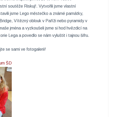
ní soutěže Riskuj!. Vytvořili jsme vlastní
ostavili jsme Lego městečko a známé památky,
Bridge, Vítězný oblouk v Paříži nebo pyramidy v
 naše jména a vyzkoušeli jsme si hod hvězdicí na
orie Lega a povedlo se nám vyluštit i tajnou šifru.
jte se sami ve fotogalerii!
bum ŠD