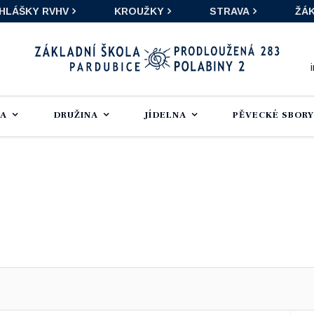
IHLÁŠKY RVHV
KROUŽKY
STRAVA
ŽÁK
LA
DRUŽINA
JÍDELNA
PĚVECKÉ SBORY