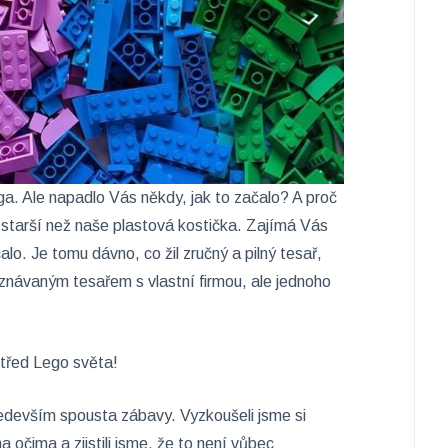
Lega. Ale napadlo Vás někdy, jak to začalo? A proč
starší než naše plastová kostička. Zajímá Vás
lo. Je tomu dávno, co žil zručný a pilný tesař,
uznávaným tesařem s vlastní firmou, ale jednoho
střed Lego světa!
edevším spousta zábavy. Vyzkoušeli jsme si
 očima a zjistili jsme, že to není vůbec