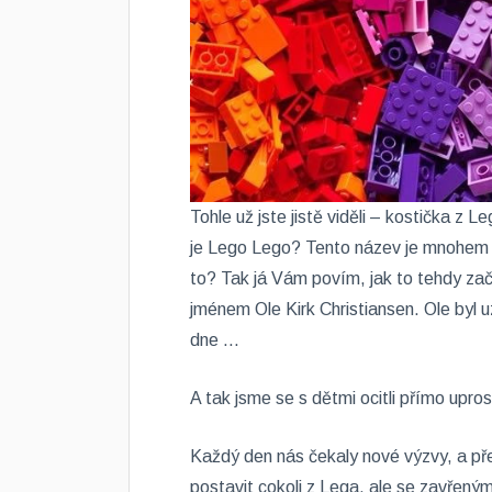
Tohle už jste jistě viděli – kostička z 
je Lego Lego? Tento název je mnohem 
to? Tak já Vám povím, jak to tehdy zača
jménem Ole Kirk Christiansen. Ole byl 
dne …
A tak jsme se s dětmi ocitli přímo upro
Každý den nás čekaly nové výzvy, a př
postavit cokoli z Lega, ale se zavřenýma