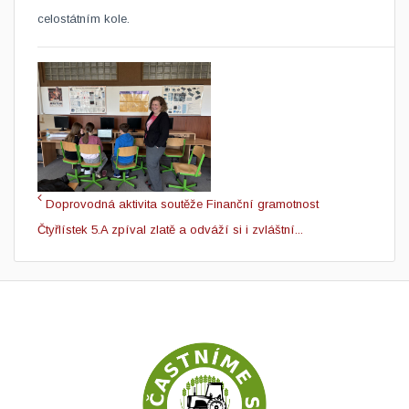
celostátním kole.
Doprovodná aktivita soutěže Finanční gramotnost
Čtyřlístek 5.A zpíval zlatě a odváží si i zvláštní...