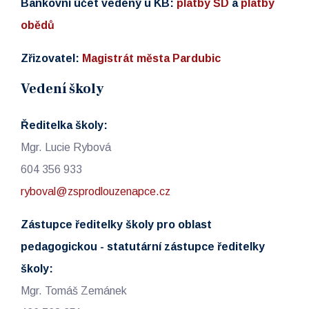
Bankovní účet vedený u KB:
platby ŠD
a
platby
obědů
Zřizovatel:
Magistrát města Pardubic
Vedení školy
Ředitelka školy:
Mgr. Lucie Rybová
604 356 933
ryboval@zsprodlouzenapce.cz
Zástupce ředitelky školy pro oblast
pedagogickou - statutární zástupce ředitelky
školy:
Mgr. Tomáš Zemánek