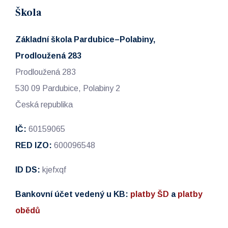
Škola
Základní škola Pardubice–Polabiny,
Prodloužená 283
Prodloužená 283
530 09 Pardubice, Polabiny 2
Česká republika
IČ:
60159065
RED IZO:
600096548
ID DS:
kjefxqf
Bankovní účet vedený u KB:
platby ŠD
a
platby
obědů