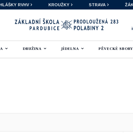
IHLÁŠKY RVHV
KROUŽKY
STRAVA
ŽÁK
LA
DRUŽINA
JÍDELNA
PĚVECKÉ SBORY