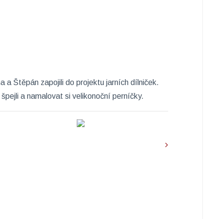
a a Štěpán zapojili do
​ projektu jarních dílniček.
a špejli a namalovat si velikonoční perníčky.