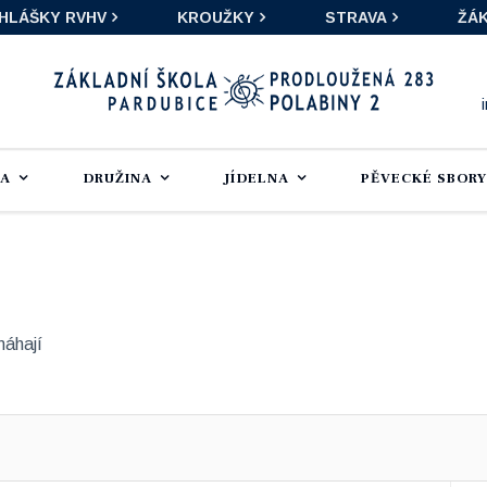
IHLÁŠKY RVHV
KROUŽKY
STRAVA
ŽÁK
LA
DRUŽINA
JÍDELNA
PĚVECKÉ SBORY
máhají