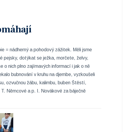
omáhají
pie = nádherný a pohodový zážitek. Měli jsme
é pejsky, dotýkat se ježka, morčete, želvy,
e o nich plno zajímavých informací i jak o ně
ekalo bubnování v kruhu na djembe, vyzkoušeli
ísu, ozvučnou žábu, kalimbu, buben Štěstí,
í T. Němcové a p. I. Novákové za báječně