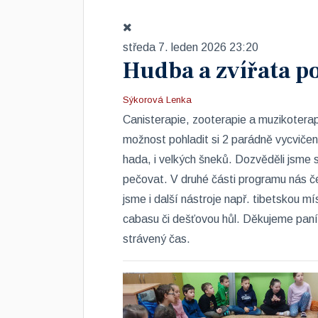
středa 7. leden 2026 23:20
Hudba a zvířata p
Sýkorová Lenka
Canisterapie, zooterapie a muzikotera
možnost pohladit si 2 parádně vycvičen
hada, i velkých šneků. Dozvěděli jsme s
pečovat. V druhé části programu nás č
jsme i další nástroje např. tibetskou m
cabasu či dešťovou hůl. Děkujeme pan
strávený čas.