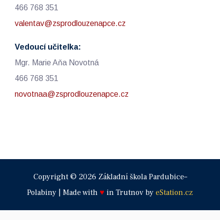
466 768 351
valentav@zsprodlouzenapce.cz
Vedoucí učitelka:
Mgr. Marie Aňa Novotná
466 768 351
novotnaa@zsprodlouzenapce.cz
Copyright © 2026 Základní škola Pardubice–
Polabiny | Made with
♥
in Trutnov by
eStation.cz