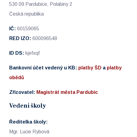
530 09 Pardubice, Polabiny 2
Česká republika
IČ:
60159065
RED IZO:
600096548
ID DS:
kjefxqf
Bankovní účet vedený u KB:
platby ŠD
a
platby
obědů
Zřizovatel:
Magistrát města Pardubic
Vedení školy
Ředitelka školy:
Mgr. Lucie Rybová