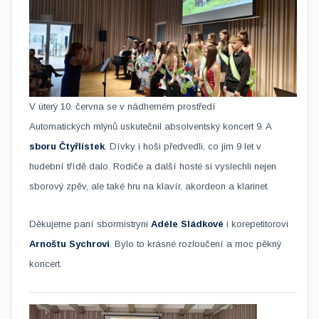
​V úterý 10. června se v nádherném prostředí
Automatických mlýnů uskutečnil absolventský koncert 9. A
sboru
Čtyřlístek
. Dívky i hoši předvedli, co jim 9 let v
hudební třídě dalo. Rodiče a další hosté si vyslechli nejen
sborový zpěv, ale také hru na klavír, akordeon a klarinet.
Děkujeme paní sbormistryni
Adéle Sládkové
i korepetitorovi
Arnoštu Sychrovi
. Bylo to krásné rozloučení a moc pěkný
koncert.