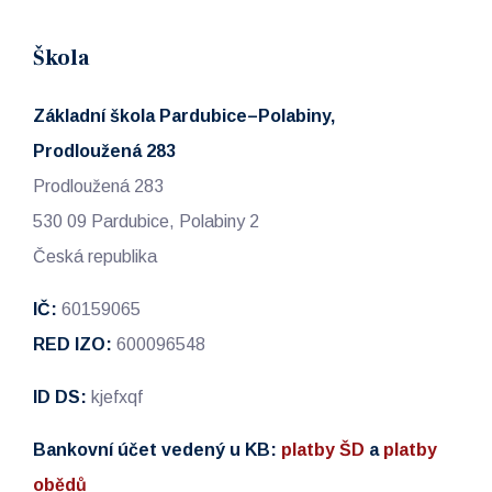
Škola
Základní škola Pardubice–Polabiny,
Prodloužená 283
Prodloužená 283
530 09 Pardubice, Polabiny 2
Česká republika
IČ:
60159065
RED IZO:
600096548
ID DS:
kjefxqf
Bankovní účet vedený u KB:
platby ŠD
a
platby
obědů