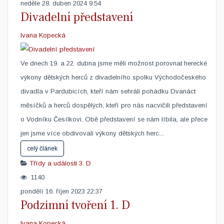
neděle 28. duben 2024 9:54
Divadelní představení
Ivana Kopecká
Ve dnech 19. a 22. dubna jsme měli možnost porovnat herecké
výkony dětských herců z divadelního spolku Východočeského
divadla v Pardubicích, kteří nám sehráli pohádku Dvanáct
měsíčků a herců dospělých, kteří pro nás nacvičili představení
o Vodníku Česílkovi. Obě představení se nám líbila, ale přece
jen jsme více obdivovali výkony dětských herc...
celý článek
Třídy a události
3. D
1140
pondělí 16. říjen 2023 22:37
Podzimní tvoření 1. D
Ivana Kopecká