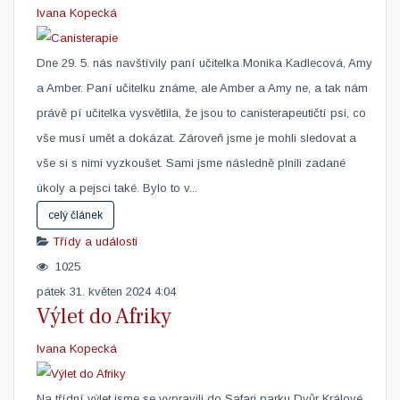
Ivana Kopecká
Dne 29. 5. nás navštívily paní učitelka Monika Kadlecová, Amy
a Amber. Paní učitelku známe, ale Amber a Amy ne, a tak nám
právě pí učitelka vysvětlila, že jsou to canisterapeutičtí psi, co
vše musí umět a dokázat. Zároveň jsme je mohli sledovat a
vše si s nimi vyzkoušet. Sami jsme následně plnili zadané
úkoly a pejsci také. Bylo to v...
celý článek
Třídy a události
1025
pátek 31. květen 2024 4:04
Výlet do Afriky
Ivana Kopecká
​Na třídní výlet jsme se vypravili do Safari parku Dvůr Králové,