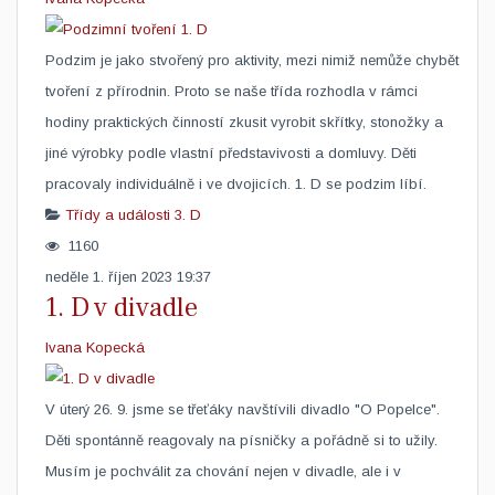
​Podzim je jako stvořený pro aktivity, mezi nimiž nemůže chybět
tvoření z přírodnin. Proto se naše třída rozhodla v rámci
hodiny praktických činností zkusit vyrobit skřítky, stonožky a
jiné výrobky podle vlastní představivosti a domluvy. Děti
pracovaly individuálně i ve dvojicích. 1. D se podzim líbí.
Třídy a události
3. D
1160
neděle 1. říjen 2023 19:37
1. D v divadle
Ivana Kopecká
​V úterý 26. 9. jsme se třeťáky navštívili divadlo "O Popelce".
Děti spontánně reagovaly na písničky a pořádně si to užily.
Musím je pochválit za chování nejen v divadle, ale i v