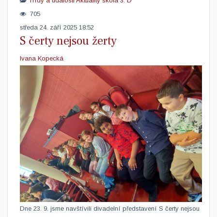
Třídy a události
Aktuality škola
3. D
705
středa 24. září 2025 18:52
S čerty nejsou žerty
Ivana Kopecká
Dne 23. 9. jsme navštívili divadelní představení S čerty nejsou