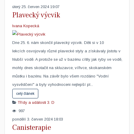
úterý 25. červen 2024 19:07
Plavecký výcvik
Ivana Kopecká
Dne 25. 6. nám skončil plavecký výcvik. Děti si v 10
lekcích osvojovaly různé plavecké styly a získávaly jistotu v
hlubší vodě. A protože se už v bazénu cítily jak ryby ve vodě,
mohly dnes skotačit na skluzavce, vířivce, skokanském
můstku i bazénu. Na závěr bylo všem rozdáno "Vodní
vysvědčení" a byly vyhodnoceni nejlepší pl...
celý článek
Třídy a události
3. D
997
pondělí 3. červen 2024 18:03
Canisterapie