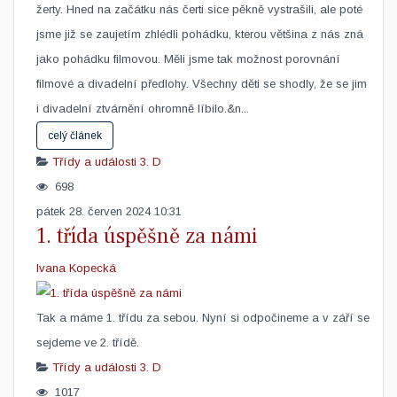
žerty. Hned na začátku nás čerti sice pěkně vystrašili, ale poté
jsme již se zaujetím zhlédli pohádku, kterou většina z nás zná
jako pohádku filmovou. Měli jsme tak možnost porovnání
filmové a divadelní předlohy. Všechny děti se shodly, že se jim
i divadelní ztvárnění ohromně líbilo.&n...
celý článek
Třídy a události
3. D
698
pátek 28. červen 2024 10:31
1. třída úspěšně za námi
Ivana Kopecká
​Tak a máme 1. třídu za sebou. Nyní si odpočineme a v září se
sejdeme ve 2. třídě.
Třídy a události
3. D
1017