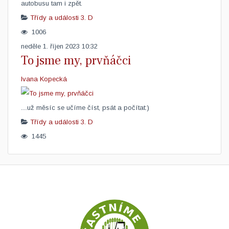
autobusu tam i zpět.
Třídy a události
3. D
1006
neděle 1. říjen 2023 10:32
To jsme my, prvňáčci
Ivana Kopecká
​....už měsíc se učíme číst, psát a počítat:)
Třídy a události
3. D
1445