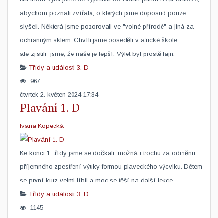
abychom poznali zvířata, o kterých jsme doposud pouze
slyšeli. Některá jsme pozorovali ve "volné přírodě" a jiná za
ochranným sklem. Chvíli jsme poseděli v africké škole,
ale zjistili jsme, že naše je lepší. Výlet byl prostě fajn.
Třídy a události
3. D
967
čtvrtek 2. květen 2024 17:34
Plavání 1. D
Ivana Kopecká
​Ke konci 1. třídy jsme se dočkali, možná i trochu za odměnu,
příjemného zpestření výuky formou plaveckého výcviku. Dětem
se první kurz velmi líbil a moc se těší na další lekce.
Třídy a události
3. D
1145