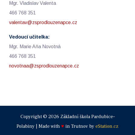
Mgr. Vladislav Valenta
466 768 351
valentav@zsprodlouzenapce.cz
Vedoucí učitelka:
Mgr. Marie Aňa Novotná
466 768 351
novotnaa@zsprodlouzenapce.cz
Copyright © 2026 Základní škola Pardubice–
Polabiny | Made with
♥
in Trutnov by
eStation.cz