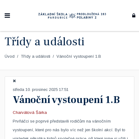
Třídy a události
Úvod
Třídy a události
Vánoční vystoupení 1.B
středa 10. prosinec 2025 17:51
Vánoční vystoupení 1.B
Charvátová Šárka
​Prvňáčci se poprvé představili rodičům na vánočním
vystoupení, které pro nás bylo víc než jen školní akcí. Byl to
výsledek několika týdnů společné práce, při které jsme si užili i