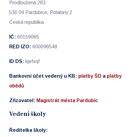
Prodloužená 283
530 09 Pardubice, Polabiny 2
Česká republika
IČ:
60159065
RED IZO:
600096548
ID DS:
kjefxqf
Bankovní účet vedený u KB:
platby ŠD
a
platby
obědů
Zřizovatel:
Magistrát města Pardubic
Vedení školy
Ředitelka školy: