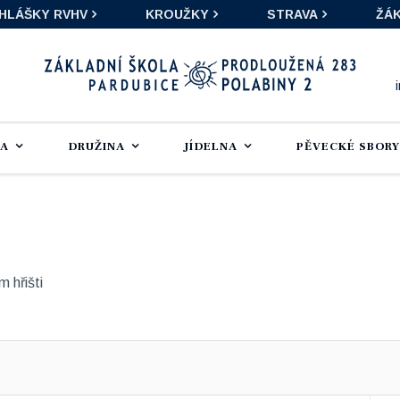
IHLÁŠKY RVHV
KROUŽKY
STRAVA
ŽÁK
LA
DRUŽINA
JÍDELNA
PĚVECKÉ SBORY
 hřišti