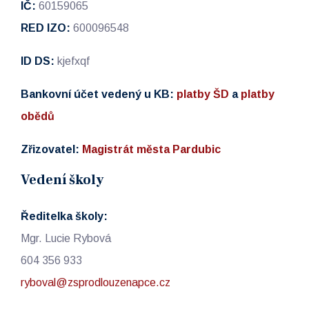
IČ:
60159065
RED IZO:
600096548
ID DS:
kjefxqf
Bankovní účet vedený u KB:
platby ŠD
a
platby
obědů
Zřizovatel:
Magistrát města Pardubic
Vedení školy
Ředitelka školy:
Mgr. Lucie Rybová
604 356 933
ryboval@zsprodlouzenapce.cz