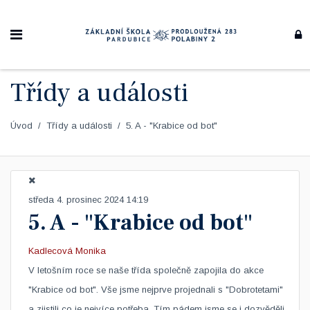
Třídy a události
Úvod
Třídy a události
5. A - "Krabice od bot"
středa 4. prosinec 2024 14:19
5. A - "Krabice od bot"
Kadlecová Monika
V letošním roce se naše třída společně zapojila do akce
"Krabice od bot". Vše jsme nejprve projednali s "Dobrotetami"
a zjistili co je nejvíce potřeba. Tím pádem jsme se i dozvěděli,