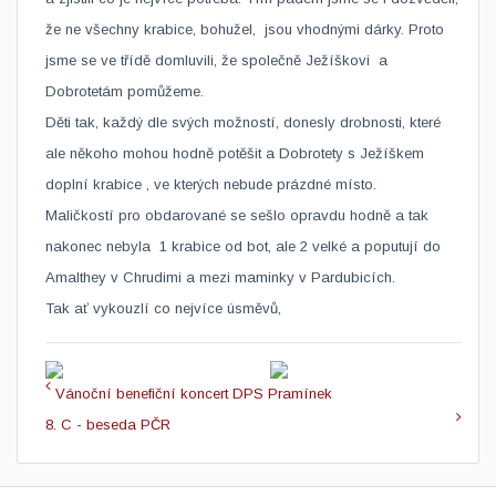
že ne všechny krabice, bohužel, jsou vhodnými dárky. Proto
jsme se ve třídě domluvili, že společně Ježíškovi a
Dobrotetám pomůžeme.
Děti tak, každý dle svých možností, donesly drobnosti, které
ale někoho mohou hodně potěšit a Dobrotety s Ježíškem
doplní krabice , ve kterých nebude prázdné místo.
Maličkostí pro obdarované se sešlo opravdu hodně a tak
nakonec nebyla 1 krabice od bot, ale 2 velké a poputují do
Amalthey v Chrudimi a mezi maminky v Pardubicích.
Tak ať vykouzlí co nejvíce úsměvů,​
Vánoční benefiční koncert DPS Pramínek
8. C - beseda PČR