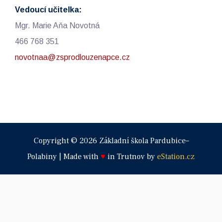
Vedoucí učitelka:
Mgr. Marie Aňa Novotná
466 768 351
novotnaa@zsprodlouzenapce.cz
Copyright © 2026 Základní škola Pardubice–
Polabiny | Made with
♥
in Trutnov by
eStation.cz