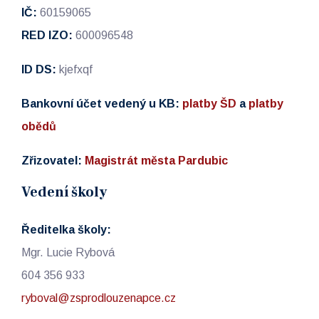
IČ:
60159065
RED IZO:
600096548
ID DS:
kjefxqf
Bankovní účet vedený u KB:
platby ŠD
a
platby
obědů
Zřizovatel:
Magistrát města Pardubic
Vedení školy
Ředitelka školy:
Mgr. Lucie Rybová
604 356 933
ryboval@zsprodlouzenapce.cz