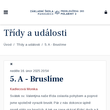
Třídy a události
Úvod
Třídy a události
5. A - Bruslíme
neděle 16. únor 2025 20:54
5. A - Bruslíme
Kadlecová Monika
​Svátek sv. Valentýna naše třída oslavila pohybem a poprvé
jsme společně vyrazili bruslit. Pár z nás dokonce úplně
prvně stálo na bruslích. A tak se zase ukázal třídní duch a ti,