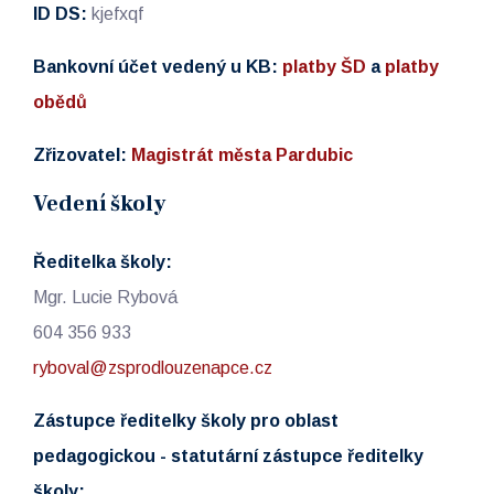
ID DS:
kjefxqf
Bankovní účet vedený u KB:
platby ŠD
a
platby
obědů
Zřizovatel:
Magistrát města Pardubic
Vedení školy
Ředitelka školy:
Mgr. Lucie Rybová
604 356 933
ryboval@zsprodlouzenapce.cz
Zástupce ředitelky školy pro oblast
pedagogickou - statutární zástupce ředitelky
školy: