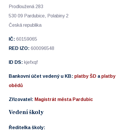
Prodloužená 283
530 09 Pardubice, Polabiny 2
Česká republika
IČ:
60159065
RED IZO:
600096548
ID DS:
kjefxqf
Bankovní účet vedený u KB:
platby ŠD
a
platby
obědů
Zřizovatel:
Magistrát města Pardubic
Vedení školy
Ředitelka školy: