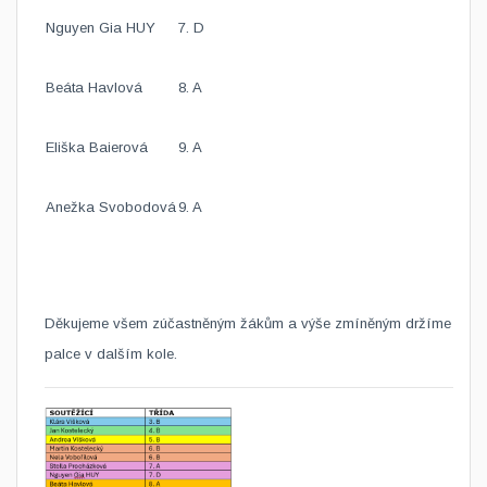
Nguyen Gia HUY
7. D
Beáta Havlová
8. A
Eliška Baierová
9. A
Anežka Svobodová
9. A
Děkujeme všem zúčastněným žákům a výše zmíněným držíme
palce v dalším kole.