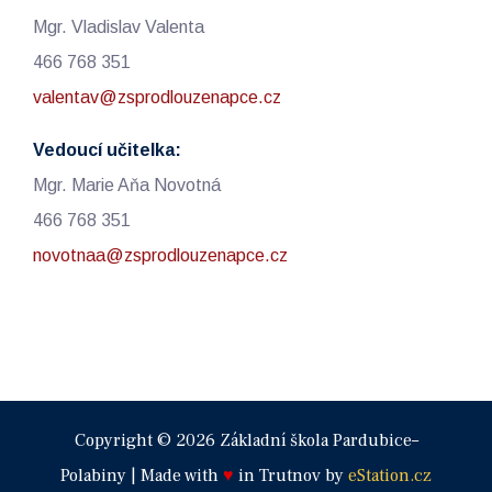
Mgr. Vladislav Valenta
466 768 351
valentav@zsprodlouzenapce.cz
Vedoucí učitelka:
Mgr. Marie Aňa Novotná
466 768 351
novotnaa@zsprodlouzenapce.cz
Copyright © 2026 Základní škola Pardubice–
Polabiny | Made with
♥
in Trutnov by
eStation.cz