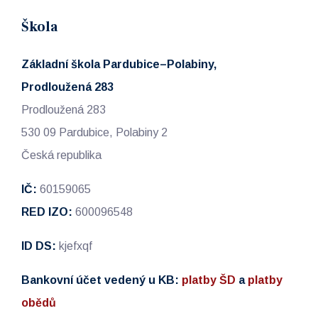
Škola
Základní škola Pardubice–Polabiny,
Prodloužená 283
Prodloužená 283
530 09 Pardubice, Polabiny 2
Česká republika
IČ:
60159065
RED IZO:
600096548
ID DS:
kjefxqf
Bankovní účet vedený u KB:
platby ŠD
a
platby
obědů