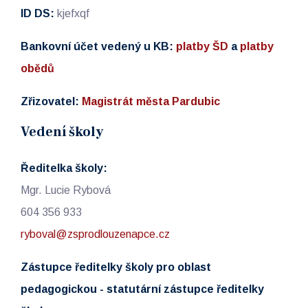
ID DS:
kjefxqf
Bankovní účet vedený u KB:
platby ŠD
a
platby
obědů
Zřizovatel:
Magistrát města Pardubic
Vedení školy
Ředitelka školy:
Mgr. Lucie Rybová
604 356 933
ryboval@zsprodlouzenapce.cz
Zástupce ředitelky školy pro oblast
pedagogickou - statutární zástupce ředitelky