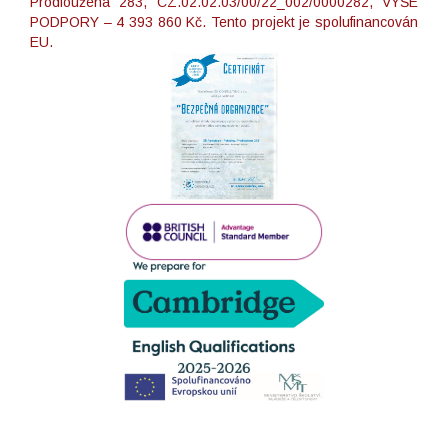
Prodloužená 283, CZ.02.02.03/00/22_002/0000282, VÝŠE
PODPORY – 4 393 860 Kč. Tento projekt je spolufinancován
EU.