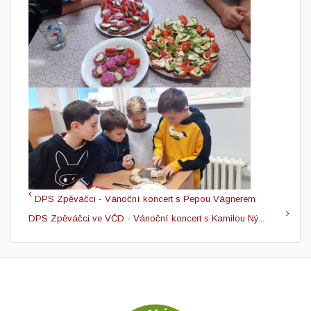
DPS Zpěváčci - Vánoční koncert s Pepou Vágnerem
DPS Zpěváčci ve VČD - Vánoční koncert s Kamilou Ný...