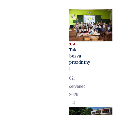
3. A
Tak
bezva
prázdniny
!
02.
červenec.
2026