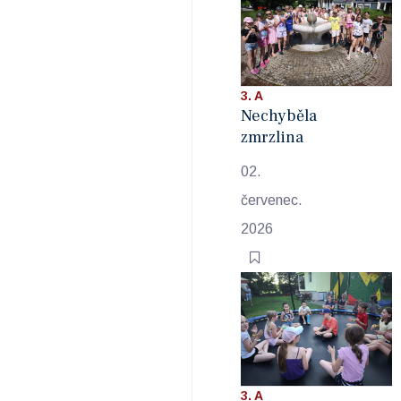
3. A
Nechyběla
zmrzlina
02.
červenec.
2026
3. A