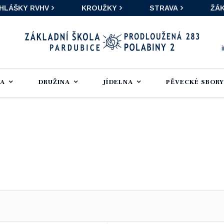
IHLÁŠKY RVHV
KROUŽKY
STRAVA
ŽÁK
LA
DRUŽINA
JÍDELNA
PĚVECKÉ SBORY