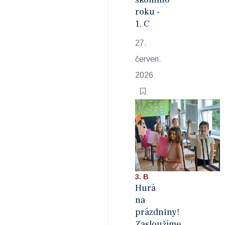
roku -
1. C
27.
červen.
2026
3. B
Hurá
na
prázdniny!
Zasloužíme