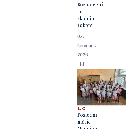
Rozloučení
se
školním
rokem
02.
červenec.
2026
1. C
Poslední
měsíc
školního