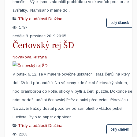
hrnečku. Výlet jsme zakončili prohlídkou venkovních prostor se
zvířátky. Namlsáno máme do ...
Třídy a události
Družina
celý článek
1787
neděle 8. prosinec 2019 20:05
Čertovský rej ŠD
Nováková Kristýna
​V pátek 6. 12. se v malé tělocvičně uskutečnil sraz čertů, na který
dohlíželo i pár andělů. Na všechny zde čekal čertovský slalom,
hod bramborou do kotle, skoky v pytli a čertí puzzle. Dokonce se
nám podařil udělat čertovský řetěz dlouhý před celou tělocvičnu.
Na závěr každý dostal pozdrav od samotného vládce pekel
Lucifera. Bylo to super odpoledn...
Třídy a události
Družina
celý článek
2263