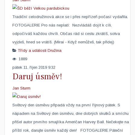
Tradiční celodružinová akce se i přes nepřízeň počasí vydařila.
FOTOGALERIE Pro nás neplatí: Nezvládáš dojít k cíli,
odpočíváš každou chvíli. Občas rád si cestu zkrátíš, sotva
vyjdeš, hned se vrátíš. (Mirai - Když nemůžeš, tak přidej)
Třídy a události
Družina
1889
pátek 11. říjen 2019 9:32
Daruj úsměv!
Jan Sturm
Světový den úsměvu připadá vždy na první říjnový pátek. S
nápadem na Světový den úsměvu, dne dobrých skutků a smíchu
přišel autor prvního smajlíka Američan Harvey Ball. Nečekejte na
příští rok, darujte úsměv každý den! FOTOGALERIE Páteční