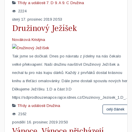
Třídy a události
7. D
9. A
9. C
Družina
2224
úterý 17. prosinec 2019 20:53
Družinový Ježíšek
Nováková Kristýna
​Tak jsme se dočkali. Dnes po návratu z jídelny na nás čekalo
velké překvapení. Naši družinu navštívil Družinový Ježíšek a
nechal tu pro nás kupu dárků. Každý z prvňáků dostal krásnou
knihu a třeťáci omalovánky. Dále jsme dostali spoustu nových her.
Děkujeme Ježíšku. 1.D a část 3.D
https://sdprodlouzenapce.rajce.idnes.cz/Druzinovy_Jezisek_1.D_...
Třídy a události
Družina
celý článek
2162
pondělí 16. prosinec 2019 20:50
Vánoce, Vánoce přicházejí