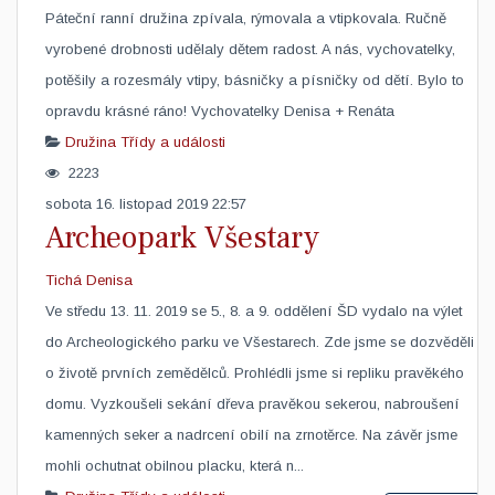
Páteční ranní družina zpívala, rýmovala a vtipkovala. Ručně
vyrobené drobnosti udělaly dětem radost. A nás, vychovatelky,
potěšily a rozesmály vtipy, básničky a písničky od dětí. Bylo to
opravdu krásné ráno! Vychovatelky Denisa + Renáta​
Družina
Třídy a události
2223
sobota 16. listopad 2019 22:57
Archeopark Všestary
Tichá Denisa
Ve středu 13. 11. 2019 se 5., 8. a 9. oddělení ŠD vydalo na výlet
do Archeologického parku ve Všestarech. Zde jsme se dozvěděli
o životě prvních zemědělců. Prohlédli jsme si repliku pravěkého
domu. Vyzkoušeli sekání dřeva pravěkou sekerou, nabroušení
kamenných seker a nadrcení obilí na zrnotěrce. Na závěr jsme
mohli ochutnat obilnou placku, která n...