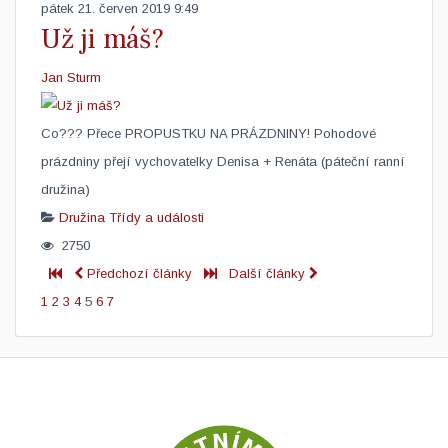
pátek 21. červen 2019 9:49
Už ji máš?
Jan Sturm
Co??? Přece PROPUSTKU NA PRÁZDNINY! Pohodové
prázdniny přejí vychovatelky Denisa + Renáta (páteční ranní
družina)​
Družina
Třídy a události
2750
Předchozí články
Další články
1
2
3
4
5
6
7