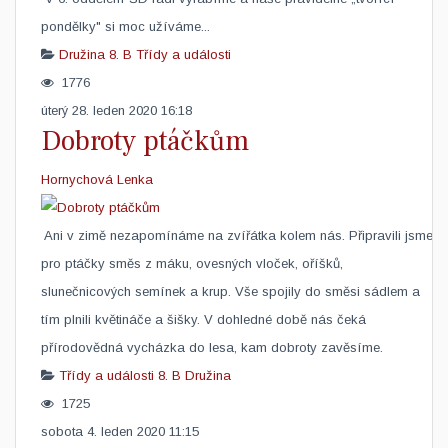
pondělky" si moc užíváme...
Družina
8. B
Třídy a události
1776
úterý 28. leden 2020 16:18
Dobroty ptáčkům
Hornychová Lenka
​ Ani v zimě nezapomínáme na zvířátka kolem nás. Připravili jsme
pro ptáčky směs z máku, ovesných vloček, oříšků,
slunečnicových semínek a krup. Vše spojily do směsi sádlem a
tím plnili květináče a šišky. V dohledné době nás čeká
přírodovědná vycházka do lesa, kam dobroty zavěsíme.
Třídy a události
8. B
Družina
1725
sobota 4. leden 2020 11:15