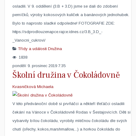
osladili. V 9. oddělení (3.B + 3.D) jsme se dali do zdobení
perníčků, výroby kokosových kuliček a banánových jednohubek.
Bylo to naprosto sladké odpoledne! FOTOGRAFIE ZDE:
https://sdprodlouzenapce.rajce.idnes.cz/3.B_3.D_-
_Vanocni_cukrovi/
Třídy a události
Družina
1838
pondělí 9. prosinec 2019 7:35
Školní družina v Čokoládovně
Kvasničková Michaela
​V této předvánoční době si prvňáčci a někteří třeťáčci osladili
čekání na Vánoce v Čokoládovně Rodas v Šestajovicích. Děti si
vybarvily bílou čokoládu, vyrobily mléčnou čokoládu dle svých
chutí (ořechy, kokos,marshmallow,...) a horkou čokoládu do