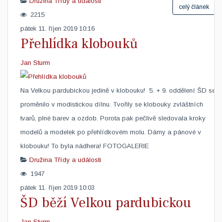
Družina
Třídy a události
celý článek
2215
pátek 11. říjen 2019 10:16
Přehlídka klobouků
Jan Sturm
Na Velkou pardubickou jedině v klobouku! 5. + 9. oddělení ŠD se
proměnilo v modistickou dílnu. Tvořily se klobouky zvláštních
tvarů, plné barev a ozdob. Porota pak pečlivě sledovala kroky
modelů a modelek po přehlídkovém molu. Dámy a pánové v
klobouku! To byla nádhera! FOTOGALERIE
Družina
Třídy a události
1947
pátek 11. říjen 2019 10:03
ŠD běží Velkou pardubickou
Jan Sturm