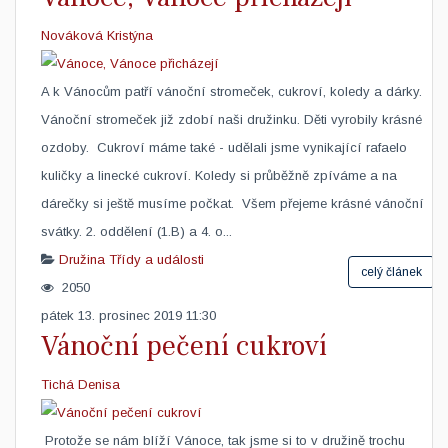
Nováková Kristýna
​A k Vánocům patří vánoční stromeček, cukroví, koledy a dárky.
Vánoční stromeček již zdobí naši družinku. Děti vyrobily krásné
ozdoby. Cukroví máme také - udělali jsme vynikající rafaelo
kuličky a linecké cukroví. Koledy si průběžně zpíváme a na
dárečky si ještě musíme počkat. Všem přejeme krásné vánoční
svátky. 2. oddělení (1.B) a 4. o...
Družina
Třídy a události
celý článek
2050
pátek 13. prosinec 2019 11:30
Vánoční pečení cukroví
Tichá Denisa
​ Protože se nám blíží Vánoce, tak jsme si to v družině trochu