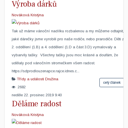
Výroba dárků
Nováková Kristýna
​Tak už máme vánoční nadílku rozbalenou a my můžeme odtajnit,
jaké dárečky jsme vyrobili pro naše rodiče, nebo prarodiče. Děti z
2. oddělení (1.B) a 4. oddělení (1.D a část 3.D) vymalovaly a
vybarvily tašky. Všechny tašky jsou moc krásné a doufám, že
udělaly pod vánočním stromečkem všem radost.
https://sdprodlouzenapce.rajce.idnes.c...
Třídy a události
Družina
celý článek
2682
neděle 22. prosinec 2019 9:40
Děláme radost
Nováková Kristýna