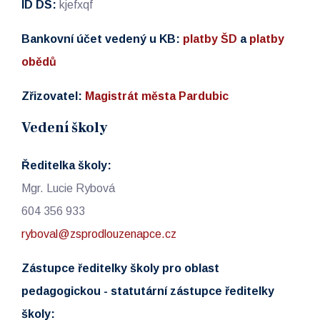
ID DS:
kjefxqf
Bankovní účet vedený u KB:
platby ŠD
a
platby
obědů
Zřizovatel:
Magistrát města Pardubic
Vedení školy
Ředitelka školy:
Mgr. Lucie Rybová
604 356 933
ryboval@zsprodlouzenapce.cz
Zástupce ředitelky školy pro oblast
pedagogickou - statutární zástupce ředitelky
školy: