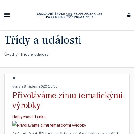
Třídy a události
Úvod
Třídy a události
úterý 28. leden 2020 16:58
Přivoláváme zimu tematickými
výrobky
Hornychová Lenka
​ V 6. oddělení ŠD rádi vyrábíme a naše pravidelné „tvořící