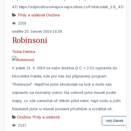
4.D https://sdprodlouzenapce.rajce.idnes.cz/Fotokoutek_1.B_4.D
Třídy a události
Družina
2203
neděle 23. červen 2019 16:39
Robinsoni
Tichá Denisa
​V pátek 21. 6. 2019 se naše družina (2.C + 2.D) vypravila do
Ekocentra Paleta, kde pro nás byl připravený program
"Robinsoni". Nejdříve jsme ztroskotali na lodi a moře nás
odplavilo na neznámý ostrov. Na ostrově jsme museli podle
mapy, co zde zanechal už někdo před námi, najít vodu a jídlo.
Následně jsme si museli postavit přístřešek a rozdělat oh...
Družina
Třídy a události
celý článek
2137