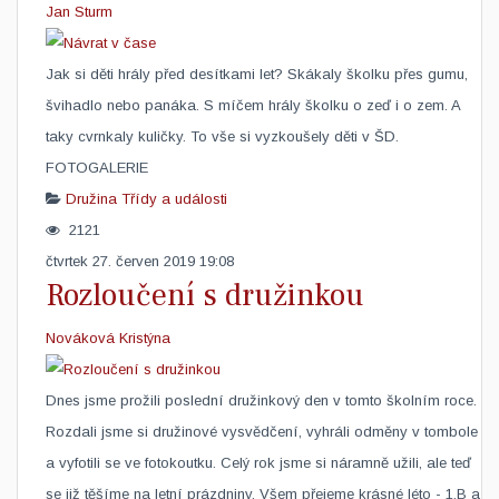
Jan Sturm
Jak si děti hrály před desítkami let? Skákaly školku přes gumu,
švihadlo nebo panáka. S míčem hrály školku o zeď i o zem. A
taky cvrnkaly kuličky. To vše si vyzkoušely děti v ŠD.
FOTOGALERIE
Družina
Třídy a události
2121
čtvrtek 27. červen 2019 19:08
Rozloučení s družinkou
Nováková Kristýna
​Dnes jsme prožili poslední družinkový den v tomto školním roce.
Rozdali jsme si družinové vysvědčení, vyhráli odměny v tombole
a vyfotili se ve fotokoutku. Celý rok jsme si náramně užili, ale teď
se již těšíme na letní prázdniny. Všem přejeme krásné léto - 1.B a