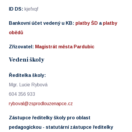
ID DS:
kjefxqf
Bankovní účet vedený u KB:
platby ŠD
a
platby
obědů
Zřizovatel:
Magistrát města Pardubic
Vedení školy
Ředitelka školy:
Mgr. Lucie Rybová
604 356 933
ryboval@zsprodlouzenapce.cz
Zástupce ředitelky školy pro oblast
pedagogickou - statutární zástupce ředitelky