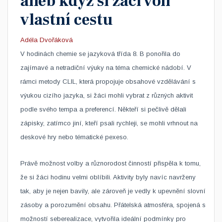
aneb když si žáci volí
vlastní cestu
Adéla Dvořáková
V hodinách chemie se jazyková třída 8. B ponořila do
zajímavé a netradiční výuky na téma chemické nádobí. V
rámci metody CLIL, která propojuje obsahové vzdělávání s
výukou cizího jazyka, si žáci mohli vybrat z různých aktivit
podle svého tempa a preferencí. Někteří si pečlivě dělali
zápisky, zatímco jiní, kteří psali rychleji, se mohli vrhnout na
deskové hry nebo tématické pexeso.
Právě možnost volby a různorodost činností přispěla k tomu,
že si žáci hodinu velmi oblíbili. Aktivity byly navíc navrženy
tak, aby je nejen bavily, ale zároveň je vedly k upevnění slovní
zásoby a porozumění obsahu. Přátelská atmosféra, spojená s
možností seberealizace, vytvořila ideální podmínky pro