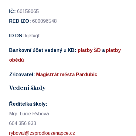
IČ:
60159065
RED IZO:
600096548
ID DS:
kjefxqf
Bankovní účet vedený u KB:
platby ŠD
a
platby
obědů
Zřizovatel:
Magistrát města Pardubic
Vedení školy
Ředitelka školy:
Mgr. Lucie Rybová
604 356 933
ryboval@zsprodlouzenapce.cz