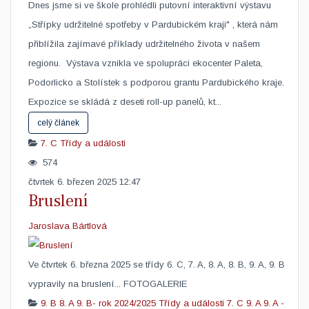
Dnes jsme si ve škole prohlédli putovní interaktivní výstavu
„Střípky udržitelné spotřeby v Pardubickém kraji" , která nám
přiblížila zajímavé příklady udržitelného života v našem
regionu. Výstava vznikla ve spolupráci ekocenter Paleta,
Podorlicko a Stolístek s podporou grantu Pardubického kraje.
Expozice se skládá z deseti roll-up panelů, kt...
celý článek
7. C
Třídy a události
574
čtvrtek 6. březen 2025 12:47
Bruslení
Jaroslava Bártlová
Ve čtvrtek 6. března 2025 se třídy 6. C, 7. A, 8. A, 8. B, 9. A, 9. B
vypravily na bruslení... FOTOGALERIE
9. B
8. A
9. B- rok 2024/2025
Třídy a události
7. C
9. A
9. A -