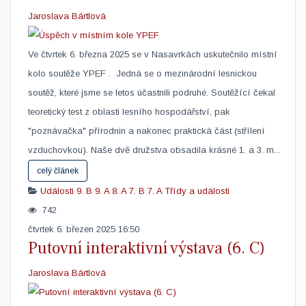
Jaroslava Bártlová
Ve čtvrtek 6. března 2025 se v Nasavrkách uskutečnilo místní
kolo soutěže YPEF . Jedná se o mezinárodní lesnickou
soutěž, které jsme se letos účastnili podruhé. Soutěžící čekal
teoretický test z oblasti lesního hospodářství, pak
"poznávačka" přírodnin a nakonec praktická část (střílení
vzduchovkou). Naše dvě družstva obsadila krásné 1. a 3. m...
celý článek
Události
9. B
9. A
8. A
7. B
7. A
Třídy a události
742
čtvrtek 6. březen 2025 16:50
Putovní interaktivní výstava (6. C)
Jaroslava Bártlová