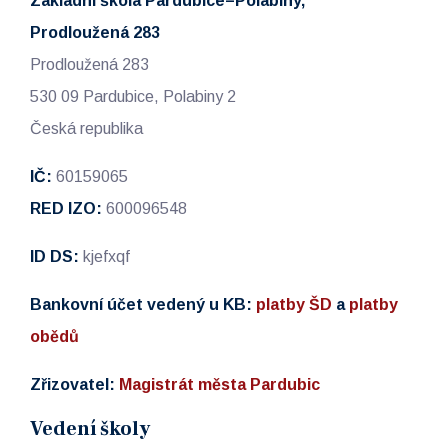
Základní škola Pardubice–Polabiny,
Prodloužená 283
Prodloužená 283
530 09 Pardubice, Polabiny 2
Česká republika
IČ:
60159065
RED IZO:
600096548
ID DS:
kjefxqf
Bankovní účet vedený u KB:
platby ŠD
a
platby
obědů
Zřizovatel:
Magistrát města Pardubic
Vedení školy