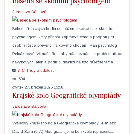
Beseda se školním psychologem
Jaroslava Bártlová
Během třídnických hodin se můžeme setkat i se školním
psychologem, který přináší zajímavá témata podporující
osobní růst a prevenci rizikového chování. Pan psycholog
Pelcák navštívil naši třídu, aby nás seznámil s problematikou
návykových látek a podnítil diskuzi na toto důležité téma. ​ ​
7. C
Třídy a události
594
čtvrtek 27. březen 2025 15:58
Krajské kolo Geografické olympiády
Jaroslava Bártlová
​Výsledky krajského kola Geografické olympiády: 4. místo:
David Šára (6. A) Moc gratulujeme ke skvělé reprezentaci