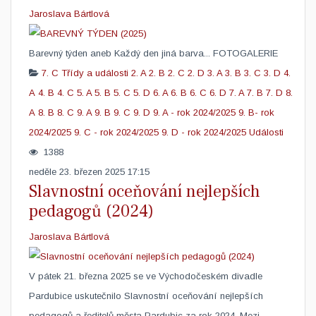
Jaroslava Bártlová
​Barevný týden aneb Každý den jiná barva... FOTOGALERIE
7. C
Třídy a události
2. A
2. B
2. C
2. D
3. A
3. B
3. C
3. D
4.
A
4. B
4. C
5. A
5. B
5. C
5. D
6. A
6. B
6. C
6. D
7. A
7. B
7. D
8.
A
8. B
8. C
9. A
9. B
9. C
9. D
9. A - rok 2024/2025
9. B- rok
2024/2025
9. C - rok 2024/2025
9. D - rok 2024/2025
Události
1388
neděle 23. březen 2025 17:15
Slavnostní oceňování nejlepších
pedagogů (2024)
Jaroslava Bártlová
V pátek 21. března 2025 se ve Východočeském divadle
Pardubice uskutečnilo Slavnostní oceňování nejlepších
pedagogů a ředitelů města Pardubic za rok 2024. Mezi