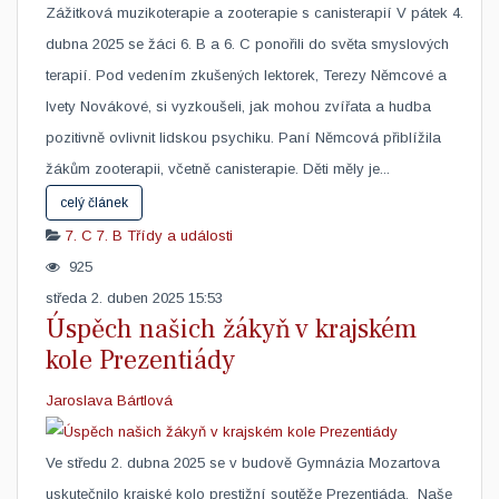
Zážitková muzikoterapie a zooterapie s canisterapií V pátek 4.
dubna 2025 se žáci 6. B a 6. C ponořili do světa smyslových
terapií. Pod vedením zkušených lektorek, Terezy Němcové a
Ivety Novákové, si vyzkoušeli, jak mohou zvířata a hudba
pozitivně ovlivnit lidskou psychiku. Paní Němcová přiblížila
žákům zooterapii, včetně canisterapie. Děti měly je...
celý článek
7. C
7. B
Třídy a události
925
středa 2. duben 2025 15:53
Úspěch našich žákyň v krajském
kole Prezentiády
Jaroslava Bártlová
Ve středu 2. dubna 2025 se v budově Gymnázia Mozartova
uskutečnilo krajské kolo prestižní soutěže Prezentiáda. Naše