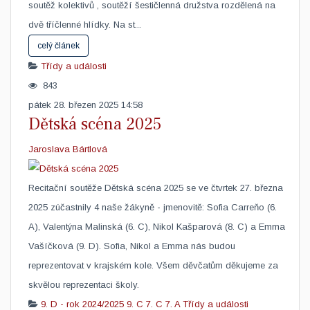
soutěž kolektivů , soutěží šestičlenná družstva rozdělená na
dvě tříčlenné hlídky. Na st...
celý článek
Třídy a události
843
pátek 28. březen 2025 14:58
Dětská scéna 2025
Jaroslava Bártlová
Recitační soutěže Dětská scéna 2025 se ve čtvrtek 27. března
2025 zúčastnily 4 naše žákyně - jmenovitě: Sofia Carreňo (6.
A), Valentýna Malinská (6. C), Nikol Kašparová (8. C) a Emma
Vašíčková (9. D). Sofia, Nikol a Emma nás budou
reprezentovat v krajském kole. Všem děvčatům děkujeme za
skvělou reprezentaci školy. ​
9. D - rok 2024/2025
9. C
7. C
7. A
Třídy a události