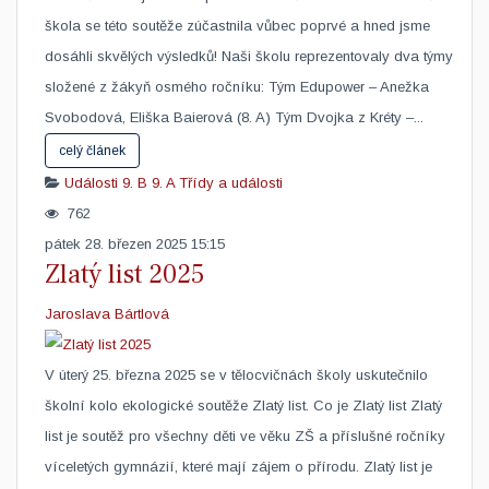
škola se této soutěže zúčastnila vůbec poprvé a hned jsme
dosáhli skvělých výsledků! Naši školu reprezentovaly dva týmy
složené z žákyň osmého ročníku: Tým Edupower – Anežka
Svobodová, Eliška Baierová (8. A) Tým Dvojka z Kréty –...
celý článek
Události
9. B
9. A
Třídy a události
762
pátek 28. březen 2025 15:15
Zlatý list 2025
Jaroslava Bártlová
V úterý 25. března 2025 se v tělocvičnách školy uskutečnilo
školní kolo ekologické soutěže Zlatý list. Co je Zlatý list Zlatý
list je soutěž pro všechny děti ve věku ZŠ a příslušné ročníky
víceletých gymnázií, které mají zájem o přírodu. Zlatý list je