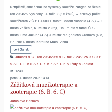
Netrpělivě jsme čekali na výsledky soutěže Pangea za školní
rok 2024/25. Výsledky : 4. ročník (2 6 žáků) → celkový počet
soutěžících v ČR: 1 4 088 1. místo: Adam Vosáhlo (4. A ) → 1.
místo ve škole, 6 . místo v kraji, 319 . místo v rámci ČR 2.
místo: Ema Jakube (4. A) 3. místo: Ma gdalena Grohová (4. A)
Sdílené 4. místo: Karolína Malá , Anna ...
celý článek
Události
9. C - rok 2024/2025
9. B- rok 2024/2025
9. C
9. B
9. A
8. C
8. B
8. A
7. C
7. B
7. A
6. C
5. A
Třídy a události
1248
pátek 4. duben 2025 14:13
Zážitková muzikoterapie a
zooterapie (6. B, 6. C)
Jaroslava Bártlová