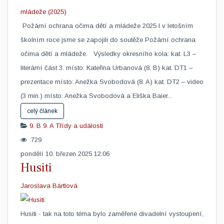
​ Požární ochrana očima dětí a mládeže 2025 I v letošním
školním roce jsme se zapojili do soutěže Požární ochrana
očima dětí a mládeže. Výsledky okresního kola: kat. L3 –
literární část 3. místo: Kateřina Urbanová (8. B) kat. DT1 –
prezentace místo: Anežka Svobodová (8. A) kat. DT2 – video
(3 min.) místo: Anežka Svobodová a Eliška Baier...
celý článek
9. B
9. A
Třídy a události
729
pondělí 10. březen 2025 12:06
Husiti
Jaroslava Bártlová
Husiti - tak na toto téma bylo zaměřené divadelní vystoupení,