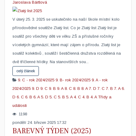
Jaroslava Bártlová
V úterý 25. 3. 2025 se uskutečnilo na naší škole místní kolo
přírodovědné soutěže Zlatý list. Co je Zlatý list Zlatý list je
soutěž pro všechny děti ve věku ZŠ a příslušné ročníky
víceletých gymnázií, které mají zájem o přírodu. Zlatý list je
soutěž kolektivů , soutěží šestičlenná družstva rozdělená na
dvě tříčlenné hlídky. Na stanovištích sou...
celý článek
9. C - rok 2024/2025
9. B- rok 2024/2025
9. A - rok
2024/2025
9. D
9. C
9. B
9. A
8. C
8. B
8. A
7. D
7. C
7. B
7. A
6.
D
6. C
6. B
6. A
5. D
5. C
5. B
5. A
4. C
4. B
4. A
Třídy a
události
1198
pondělí 24. březen 2025 17:32
BAREVNÝ TÝDEN (2025)