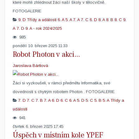
které mohli zhlédnout žáci naší školy v tělocvičně.
FOTOGALERIE
9. D
Třídy a události
6. A
5. A
7. A
7. C
6. D
8. A
8. B
8. C
9.
A
7. D
9. A - rok 2024/2025
985
pondělí 10. březen 2025 11:33
Robot Photon v akci...
Jaroslava Bártlová
Žáci si vyzkoušeli, v rámci předmětu Informatika, své
dovednosti s chytrým robotem Photon . FOTOGALERIE
7. D
7. C
7. B
7. A
6. D
6. C
6. A
5. D
5. C
5. B
5. A
Třídy a
události
941
čtvrtek 6. březen 2025 17:45
Úspěch v místním kole YPEF