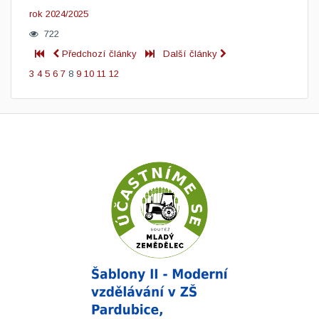
rok 2024/2025
722
Předchozí články
Další články
3
4
5
6
7
8
9
10
11
12